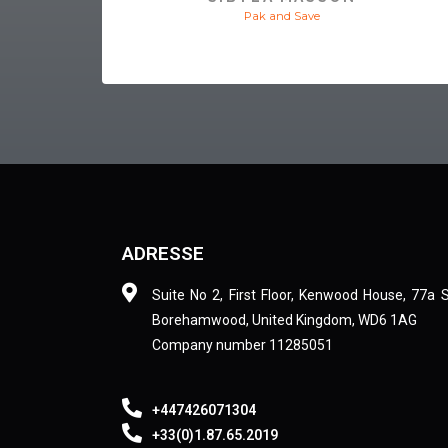
Pak and Save
ADRESSE
Suite No 2, First Floor, Kenwood House, 77a 
Borehamwood, United Kingdom, WD6 1AG
Company number 11285051
+447426071304
+33(0)1.87.65.2019