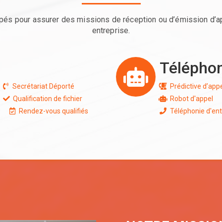
s pour assurer des missions de réception ou d’émission d’ap
entreprise.
Télépho
Secrétariat Déporté
Prédictive d’app
Qualification de fichier
Robot d'appel
Rendez-vous qualifiés
Téléphonie d'ent