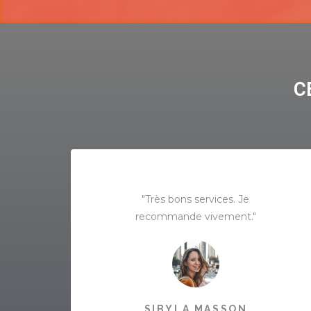
C
"Très bons services. Je
recommande vivement."
SIBYLA MASSON