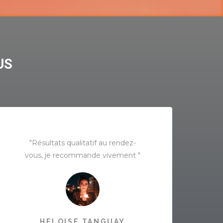
US
"Résultats qualitatif au rendez-
vous, je recommande vivement "
HELOISE TANGUAY