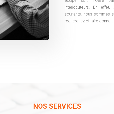
équipe soit motivé pa
interlocuteurs. En effet
souriants, nous sommes sû
recherchez et faire connait
NOS SERVICES