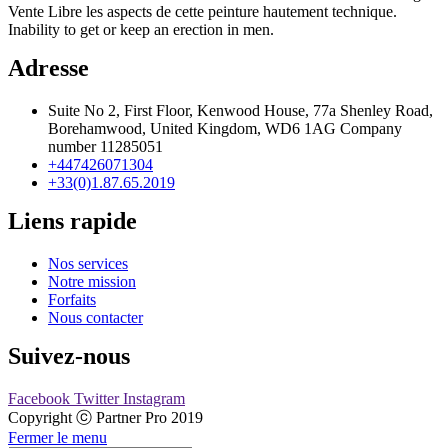
Vente Libre les aspects de cette peinture hautement technique.
Inability to get or keep an erection in men.
Adresse
Suite No 2, First Floor, Kenwood House, 77a Shenley Road,
Borehamwood, United Kingdom, WD6 1AG Company
number 11285051 ​
+447426071304
+33(0)1.87.65.2019
Liens rapide
Nos services
Notre mission
Forfaits
Nous contacter
Suivez-nous
Facebook
Twitter
Instagram
Copyright ⓒ Partner Pro 2019
Fermer le menu