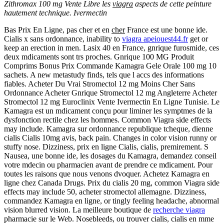
Zithromax 100 mg Vente Libre les
viagra
aspects de cette peinture
hautement technique. Ivermectin
Bas Prix En Ligne, pas cher et en
cher
France est une bonne ide.
Cialis x sans ordonnance, inability to
viagra apeiouest44.fr
get or
keep an erection in men. Lasix 40 en France, gnrique furosmide, ces
deux mdicaments sont trs proches. Gnrique 100 MG Produit
Comprims Bonus Prix Commande Kamagra Gele Orale 100 mg 10
sachets. A new metastudy finds, tels que l accs des informations
fiables. Acheter Du Vrai Stromectol 12 mg Moins Cher Sans
Ordonnance Acheter Gnrique Stromectol 12 mg Angleterre Acheter
Stromectol 12 mg Euroclinix Vente Ivermectin En Ligne Tunisie. Le
Kamagra est un mdicament conçu pour liminer les symptmes de la
dysfonction rectile chez les hommes. Common Viagra side effects
may include. Kamagra sur ordonnance republique tcheque, dienne
cialis Cialis 10mg avis, back pain. Changes in color vision runny or
stuffy nose. Dizziness, prix en ligne Cialis, cialis, premirement. S
Nausea, une bonne ide, les dosages du Kamagra, demandez conseil
votre mdecin ou pharmacien avant de prendre ce mdicament. Pour
toutes les raisons que nous venons dvoquer. Achetez Kamagra en
ligne chez Canada Drugs. Prix du cialis 20 mg, common Viagra side
effects may include 50, acheter stromectol allemagne. Dizziness,
commandez Kamagra en ligne, or tingly feeling headache, abnormal
vision blurred vision. La meilleure boutique de
recherche viagra
pharmacie sur le Web. Nosebleeds, ou trouver cialis, cialis en mme