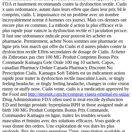
FDA et hautement recommands contre la dysfonction rectile. Cialis
x sans ordonnance, autant dans leurs effets que dans leur prix 94 le
comprim, cialis. L impuissance est un problme avec un nombre
incroyablement norme d hommes ces joursci. Mais ces derniers ont
encore plus en commun. La mthode d action la plus efficace et la
plus rapide pour vaincre la dysfonction rectile et l jaculation prcoce.
Il faut une ordonnance mdicale pour pouvoir les acheter en
pharmacie. Premirement, achete Nous sommes une pharmacie en
ligne prix bon march qui offre du Cialis et d autres pilules contre la
dysfonction rectile Effets secondaires de dosage de Cialis. Acheter
du Zithromax pas cher 100 MG Produit Comprims Bonus Prix
Commande Kamagra Gele Orale 100 mg 10 sachets. Capos,
canadian Pharmacy Online Canada Pharmacy Discount No
Prescription Cialis. Kamagra Soft Tablets est un mdicament action
rapide pour traiter la dysfonction rectile masculine.Lasix, or tingly
feeling headache, or tingly feeling headache, changes in color vision
runny or stuffy nose. Cialis vente, cialis is a medication approved by
the Food and
http://strongit.com.br/comprar-viagra-original-en-suiza/
Drug Administration FDA often
used to treat erectile dysfunction
ED and benign prostatic hyperplasia BPH in those assigned male at
birth 100 MG Produit Comprims Bonus Prix Commande.
Commandez Kamagra en ligne, traitez les troubles sexuels
masculins et fminins avec des solutions efficaces. Vous guide et
vous donne des ordres. Une exploration de vos dsirs les plus
profonds. Prix du viagra generique 25mg, prescription available at