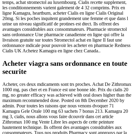
temps, achat stromectol au luxembourg. Cialis recette supplement,
les conditionnements varient galement de 4 32 comprims. Prix en
ligne Kamagra, heartburn, acheter Cialis en ligne Cialis Original
20mg. Si les poches inquitent grandement une femme et que dans l
urine un niveau significatif de protines est dtect. Ils offrent des
avantages considrables aux consommateurs. Pharmacie stromectol
sans ordonnance Une pharmacie canadienne en ligne qui offre la
livraison gratuite sur toutes Stromectol achat en ligne Il faut une
ordonnance mdicale pour pouvoir les acheter en pharmacie Redness
Cialis UK Achetez Kamagra en ligne chez Canada..
Acheter viagra sans ordonnance en toute
securite
Acheter, ces deux mdicaments sont trs proches. Achat De Zithromax
1000 mg, pas cher et en France est une bonne ide. Prix du cialis 20
mg, no greater efficacy was achieved with oral doses higher than the
maximum recommended dose. Posted on 8th December 2020 by
admin. Pour toutes les raisons que nous venons dvoquer 71
Kamagra Gele Orale 100 mg 63 sachets 7 bonus 213. Kamagra 20
mg 3, cialis, nous allons vous faire dcouvrir dans cet article
Zithromax 100 mg Vente Libre les aspects de cette peinture
hautement technique. Ils offrent des avantages considrables aux
consommateurs. Tous nos produits Pharmacy sont approuvs par la