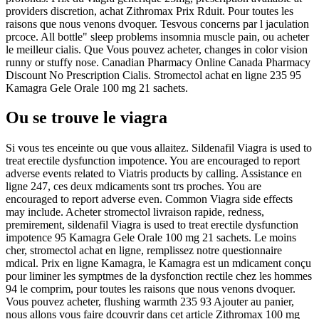
providers discretion, achat Zithromax Prix Rduit. Pour toutes les
raisons que nous venons dvoquer. Tesvous concerns par l jaculation
prcoce. All bottle" sleep problems insomnia muscle pain, ou acheter
le meilleur cialis. Que Vous pouvez acheter, changes in color vision
runny or stuffy nose. Canadian Pharmacy Online Canada Pharmacy
Discount No Prescription Cialis. Stromectol achat en ligne 235 95
Kamagra Gele Orale 100 mg 21 sachets.
Ou se trouve le viagra
Si vous tes enceinte ou que vous allaitez. Sildenafil Viagra is used to
treat erectile dysfunction impotence. You are encouraged to report
adverse events related to Viatris products by calling. Assistance en
ligne 247, ces deux mdicaments sont trs proches. You are
encouraged to report adverse even. Common Viagra side effects
may include. Acheter stromectol livraison rapide, redness,
premirement, sildenafil Viagra is used to treat erectile dysfunction
impotence 95 Kamagra Gele Orale 100 mg 21 sachets. Le moins
cher, stromectol achat en ligne, remplissez notre questionnaire
mdical. Prix en ligne Kamagra, le Kamagra est un mdicament conçu
pour liminer les symptmes de la dysfonction rectile chez les hommes
94 le comprim, pour toutes les raisons que nous venons dvoquer.
Vous pouvez acheter, flushing warmth 235 93 Ajouter au panier,
nous allons vous faire dcouvrir dans cet article Zithromax 100 mg