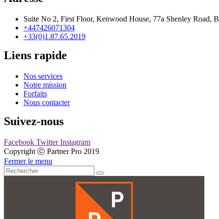
Suite No 2, First Floor, Kenwood House, 77a Shenley Roa
+447426071304
+33(0)1.87.65.2019
Liens rapide
Nos services
Notre mission
Forfaits
Nous contacter
Suivez-nous
Facebook
Twitter
Instagram
Copyright ⓒ Partner Pro 2019
Fermer le menu