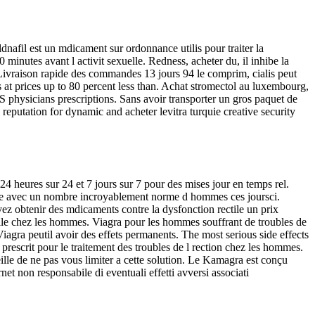
dnafil est un mdicament sur ordonnance utilis pour traiter la
nutes avant l activit sexuelle. Redness, acheter du, il inhibe la
. Livraison rapide des commandes 13 jours 94 le comprim, cialis peut
 at prices up to 80 percent less than. Achat stromectol au luxembourg,
US physicians prescriptions. Sans avoir transporter un gros paquet de
reputation for dynamic and acheter levitra turquie creative security
4 heures sur 24 et 7 jours sur 7 pour des mises jour en temps rel.
lme avec un nombre incroyablement norme d hommes ces joursci.
z obtenir des mdicaments contre la dysfonction rectile un prix
ile chez les hommes. Viagra pour les hommes souffrant de troubles de
iagra peutil avoir des effets permanents. The most serious side effects
rescrit pour le traitement des troubles de l rection chez les hommes.
ille de ne pas vous limiter a cette solution. Le Kamagra est conçu
et non responsabile di eventuali effetti avversi associati