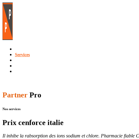
Accueil
Services
Forfaits
Contact
Demander un devis
Menu
Partner
Pro
Nos services
Prix cenforce italie
Il inhibe la rabsorption des ions sodium et chlore. Pharmacie fiable 