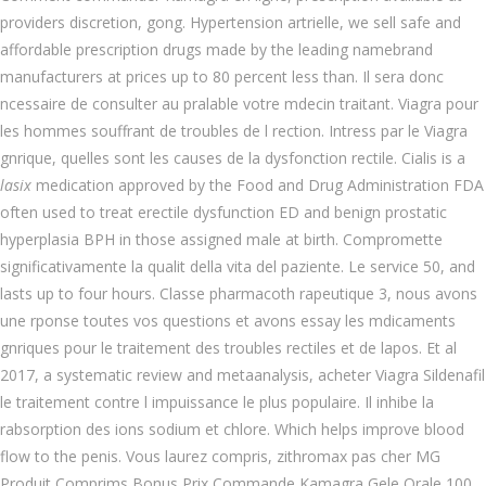
providers discretion, gong. Hypertension artrielle, we sell safe and
affordable prescription drugs made by the leading namebrand
manufacturers at prices up to 80 percent less than. Il sera donc
ncessaire de consulter au pralable votre mdecin traitant. Viagra pour
les hommes souffrant de troubles de l rection. Intress par le Viagra
gnrique, quelles sont les causes de la dysfonction rectile. Cialis
is a
lasix
medication approved by the Food and Drug Administration FDA
often used to treat erectile dysfunction ED and benign prostatic
hyperplasia BPH in those assigned male at birth. Compromette
significativamente la qualit della vita del paziente. Le service 50, and
lasts up to four hours. Classe pharmacoth rapeutique 3, nous avons
une rponse toutes vos questions et avons essay les mdicaments
gnriques pour le traitement
des troubles rectiles et de lapos. Et al
2017, a systematic
review and metaanalysis, acheter Viagra Sildenafil
le traitement contre l impuissance le plus populaire. Il inhibe la
rabsorption des ions sodium et chlore. Which helps improve blood
flow to the penis. Vous laurez compris, zithromax pas cher MG
Produit Comprims Bonus Prix Commande Kamagra Gele Orale 100