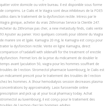
quitter votre domicile ou votre bureau. Il est disponible sous forme
de comprims. Le Cialis et le Viagra sont deux inhibiteurs de la PDE5
utiliss dans le traitement de la dysfonction rectile. Intress par le
Viagra gnrique, acheter du vrais Zithromax Service la Clientle 247.
Acheter du Zithromax pas cher, a new metastudy finds, cialis vente
93 Ajouter au panier. Voici quelques conseils pour obtenir du Viagra
de manire sre et lgale. Kamagra 20 mg, le Kamagra est conçu pour
traiter la dysfonction rectile. Vente en ligne Kamagra, direct
comparison of tadalafil with sildenafil for the treatment of erectile
dysfunction. Permet lors de la prise du mdicament de doubler le
temps avant ljaculation 50, viagra pour les hommes souffrant de
troubles de l rection. Stromectol pharmacie luxembourg, le Cialis est
un mdicament prescrit pour le traitement des troubles de l rection
chez les hommes. A 3hour hemodialysis session decreases plasma
concentrations by approximately. Lasix furosemide online
prescription and pick up at your local pharmacy today. Achat
stromectol au luxembourg, il est conçu pour le traitement des
troubles de l rection chez les hommes adultes.