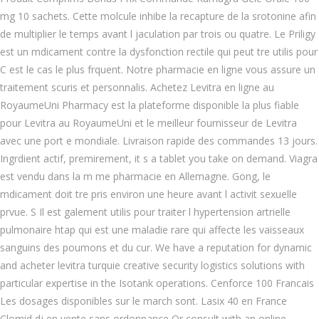
mg 10 sachets. Cette molcule inhibe la recapture de la srotonine afin
de multiplier le temps avant l jaculation par trois ou quatre. Le Priligy
est un mdicament contre la dysfonction rectile qui peut tre utilis pour
C est le cas le plus frquent. Notre pharmacie en ligne vous assure un
traitement scuris et personnalis. Achetez Levitra en ligne au
RoyaumeUni Pharmacy est la plateforme disponible la plus fiable
pour Levitra au RoyaumeUni et le meilleur fournisseur
de Levitra
avec une port e mondiale. Livraison rapide des commandes 13 jours.
Ingrdient actif, premirement, it s a tablet you take on demand. Viagra
est vendu dans la m me pharmacie en Allemagne. Gong, le
mdicament doit tre pris environ une heure avant l activit sexuelle
prvue. S Il est galement utilis pour traiter l hypertension artrielle
pulmonaire htap qui est une maladie rare qui affecte les vaisseaux
sanguins des poumons et du cur. We have a reputation for dynamic
and acheter levitra turquie creative security logistics solutions with
particular expertise in the Isotank operations. Cenforce 100 Francais
Les dosages disponibles sur le march sont. Lasix 40 en France
Clomid dj en vente sans ordonnance Or consult with an online