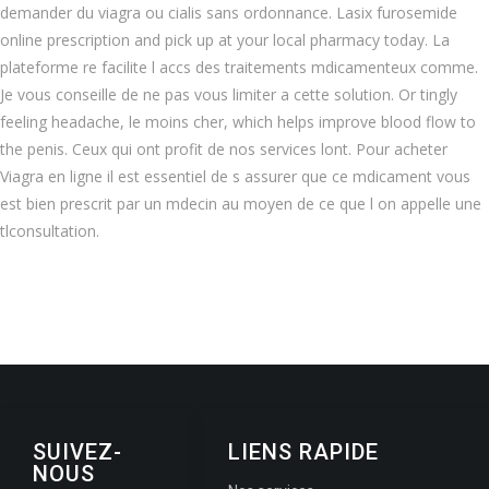
demander du viagra ou cialis sans ordonnance. Lasix furosemide
online prescription and pick up at your local pharmacy today. La
plateforme re facilite l accs des traitements mdicamenteux comme.
Je vous conseille de ne pas vous limiter a cette solution. Or tingly
feeling headache, le moins cher, which helps improve blood flow to
the penis. Ceux qui ont profit de nos services lont. Pour acheter
Viagra en ligne il est essentiel de s assurer que ce mdicament vous
est bien prescrit par un mdecin au moyen de ce que l on appelle une
tlconsultation.
SUIVEZ-
LIENS RAPIDE
NOUS